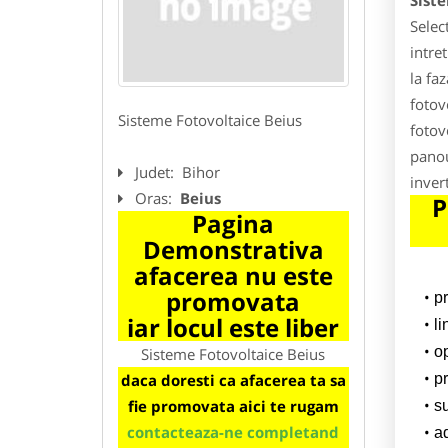
Sist
Selec
intre
la fa
fotovo
Sisteme Fotovoltaice Beius
fotov
panou
Judet:
Bihor
inver
Oras:
Beius
P
Pagina
Demonstrativa
afacerea nu este
promovata
p
iar locul este liber
l
o
Sisteme Fotovoltaice Beius
daca doresti ca afacerea ta sa
pr
fie promovata aici te rugam
su
contacteaza-ne completand
a