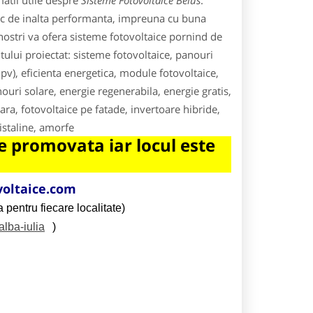
atii utile despre
Sisteme Fotovoltaice Beius
.
ic de inalta performanta, impreuna cu buna
ii nostri va ofera sisteme fotovoltaice pornind de
tului proiectat: sisteme fotovoltaice, panouri
bipv), eficienta energetica, module fotovoltaice,
uri solare, energie regenerabila, energie gratis,
ara, fotovoltaice pe fatade, invertoare hibride,
istaline, amorfe
 promovata iar locul este
oltaice.com
 pentru fiecare localitate)
alba-iulia
)