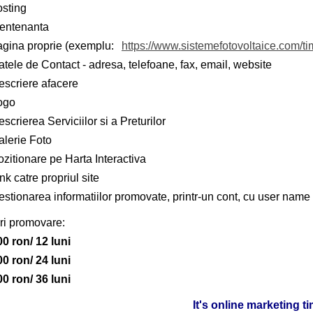
osting
entenanta
agina proprie (exemplu:
https://www.sistemefotovoltaice.com/ti
tele de Contact - adresa, telefoane, fax, email, website
escriere afacere
ogo
scrierea Serviciilor si a Preturilor
alerie Foto
zitionare pe Harta Interactiva
nk catre propriul site
stionarea informatiilor promovate, printr-un cont, cu user name 
ri promovare:
00 ron/ 12 luni
00 ron/ 24 luni
00 ron/ 36 luni
It's online marketing t