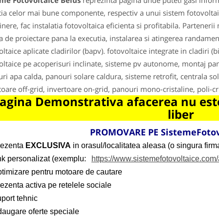
eme Fotovoltaice Beius
reprezinta pagina unde puteti gasi inform
tia celor mai bune componente, respectiv a unui sistem fotovolta
tinere, fac instalatia fotovoltaica eficienta si profitabila. Partener
za de proiectare pana la executia, instalarea si atingerea randamen
ltaice aplicate cladirilor (bapv). fotovoltaice integrate in cladiri (
oltaice pe acoperisuri inclinate, sisteme pv autonome, montaj pano
ri apa calda, panouri solare caldura, sisteme retrofit, centrala sol
toare off-grid, invertoare on-grid, panouri mono-cristaline, poli-cr
agina Demonstrativa afacerea nu este
liber
PROMOVARE PE SistemeFotov
rezenta
EXCLUSIVA
in orasul/localitatea aleasa (o singura firma
ink personalizat (exemplu:
https://www.sistemefotovoltaice.com/
ptimizare pentru motoare de cautare
ezenta activa pe retelele sociale
port tehnic
daugare oferte speciale