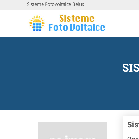
Sisteme Fotovoltaice Beius
SI
Sis