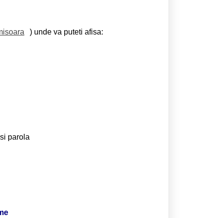
misoara
) unde va puteti afisa:
si parola
ime