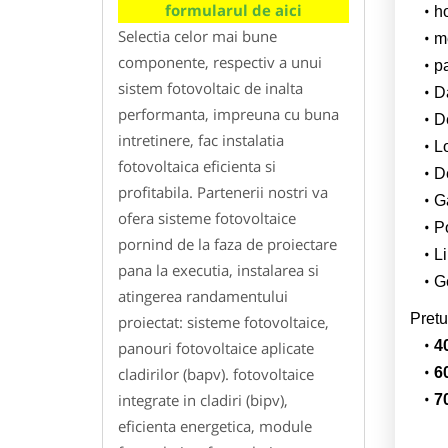
formularul de aici
h
Selectia celor mai bune
m
componente, respectiv a unui
p
sistem fotovoltaic de inalta
Da
performanta, impreuna cu buna
D
intretinere, fac instalatia
L
fotovoltaica eficienta si
De
profitabila. Partenerii nostri va
G
ofera sisteme fotovoltaice
Po
pornind de la faza de proiectare
Li
pana la executia, instalarea si
Ge
atingerea randamentului
Pretu
proiectat: sisteme fotovoltaice,
4
panouri fotovoltaice aplicate
cladirilor (bapv). fotovoltaice
6
integrate in cladiri (bipv),
7
eficienta energetica, module