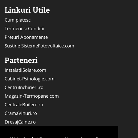
Linkuri Utile
Cum platesc
Termeni si Conditii
Preturi Abonamente
Sustine SistemeFotovoltaice.com
Parteneri
InstalatiiSolare.com
Cabinet-Psihologie.com
CentruInchirieri.ro
Magazin-Termopane.com
CentraleBoilere.ro
CramaVinuri.ro
DresajCaine.ro
Medic-Bun.com