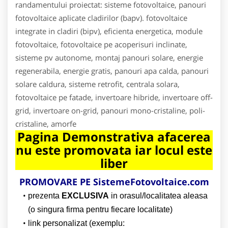
randamentului proiectat: sisteme fotovoltaice, panouri
fotovoltaice aplicate cladirilor (bapv). fotovoltaice
integrate in cladiri (bipv), eficienta energetica, module
fotovoltaice, fotovoltaice pe acoperisuri inclinate,
sisteme pv autonome, montaj panouri solare, energie
regenerabila, energie gratis, panouri apa calda, panouri
solare caldura, sisteme retrofit, centrala solara,
fotovoltaice pe fatade, invertoare hibride, invertoare off-
grid, invertoare on-grid, panouri mono-cristaline, poli-
cristaline, amorfe
Pagina Demonstrativa afacerea
nu este promovata iar locul este
liber
PROMOVARE PE SistemeFotovoltaice.com
prezenta
EXCLUSIVA
in orasul/localitatea aleasa
(o singura firma pentru fiecare localitate)
link personalizat (exemplu: