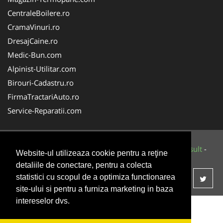
CentraleBoilere.ro
CramaVinuri.ro
DresajCaine.ro
Medic-Bun.com
Alpinist-Utilitar.com
Birouri-Cadastru.ro
FirmaTractariAuto.ro
Service-Reparatii.com
© 2014-2026 Powered by
VilonMedia
&
Tokaido Consult
-
Website-ul utilizeaza cookie pentru a reţine
ANPC
SOL
detaliile de conectare, pentru a colecta
statistici cu scopul de a optimiza functionarea
site-ului si pentru a furniza marketing in baza
intereselor dvs.