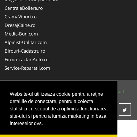
CentraleBoilere.ro
CramaVinuri.ro
DresajCaine.ro
Medic-Bun.com
Alpinist-Utilitar.com
Birouri-Cadastru.ro
FirmaTractariAuto.ro
Service-Reparatii.com
© 2014-2026 Powered by
VilonMedia
&
Tokaido Consult
-
Website-ul utilizeaza cookie pentru a reţine
ANPC
SOL
detaliile de conectare, pentru a colecta
statistici cu scopul de a optimiza functionarea
site-ului si pentru a furniza marketing in baza
intereselor dvs.