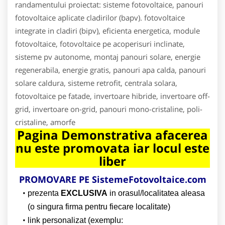
randamentului proiectat: sisteme fotovoltaice, panouri
fotovoltaice aplicate cladirilor (bapv). fotovoltaice
integrate in cladiri (bipv), eficienta energetica, module
fotovoltaice, fotovoltaice pe acoperisuri inclinate,
sisteme pv autonome, montaj panouri solare, energie
regenerabila, energie gratis, panouri apa calda, panouri
solare caldura, sisteme retrofit, centrala solara,
fotovoltaice pe fatade, invertoare hibride, invertoare off-
grid, invertoare on-grid, panouri mono-cristaline, poli-
cristaline, amorfe
Pagina Demonstrativa afacerea
nu este promovata iar locul este
liber
PROMOVARE PE SistemeFotovoltaice.com
prezenta
EXCLUSIVA
in orasul/localitatea aleasa
(o singura firma pentru fiecare localitate)
link personalizat (exemplu: