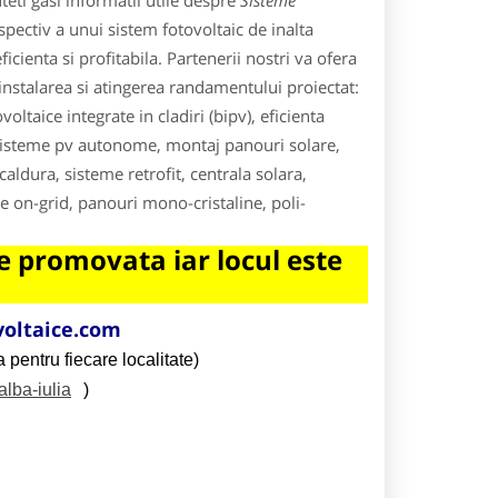
eti gasi informatii utile despre
Sisteme
pectiv a unui sistem fotovoltaic de inalta
cienta si profitabila. Partenerii nostri va ofera
instalarea si atingerea randamentului proiectat:
oltaice integrate in cladiri (bipv), eficienta
, sisteme pv autonome, montaj panouri solare,
aldura, sisteme retrofit, centrala solara,
re on-grid, panouri mono-cristaline, poli-
 promovata iar locul este
oltaice.com
 pentru fiecare localitate)
alba-iulia
)