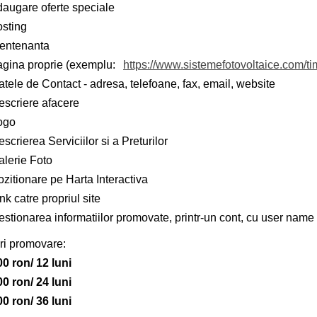
daugare oferte speciale
osting
entenanta
agina proprie (exemplu:
https://www.sistemefotovoltaice.com/ti
tele de Contact - adresa, telefoane, fax, email, website
escriere afacere
ogo
scrierea Serviciilor si a Preturilor
alerie Foto
zitionare pe Harta Interactiva
nk catre propriul site
stionarea informatiilor promovate, printr-un cont, cu user name 
ri promovare:
00 ron/ 12 luni
00 ron/ 24 luni
00 ron/ 36 luni