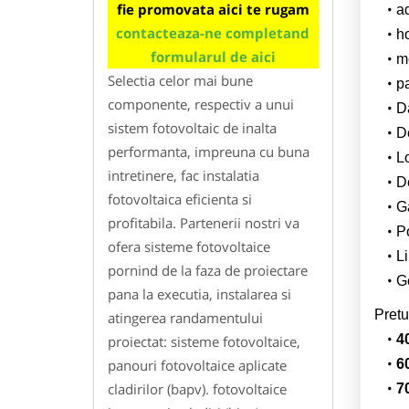
fie promovata aici te rugam
a
contacteaza-ne completand
h
formularul de aici
m
Selectia celor mai bune
p
componente, respectiv a unui
Da
sistem fotovoltaic de inalta
D
performanta, impreuna cu buna
L
intretinere, fac instalatia
De
fotovoltaica eficienta si
G
profitabila. Partenerii nostri va
Po
ofera sisteme fotovoltaice
Li
pornind de la faza de proiectare
Ge
pana la executia, instalarea si
Pretu
atingerea randamentului
4
proiectat: sisteme fotovoltaice,
panouri fotovoltaice aplicate
6
cladirilor (bapv). fotovoltaice
7