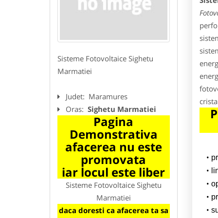
Sist
Fotov
perfo
siste
sistem
Sisteme Fotovoltaice Sighetu
energ
Marmatiei
energ
fotov
Judet:
Maramures
crist
Oras:
Sighetu Marmatiei
P
Pagina
Demonstrativa
afacerea nu este
promovata
p
iar locul este liber
l
o
Sisteme Fotovoltaice Sighetu
Marmatiei
pr
daca doresti ca afacerea ta sa
su