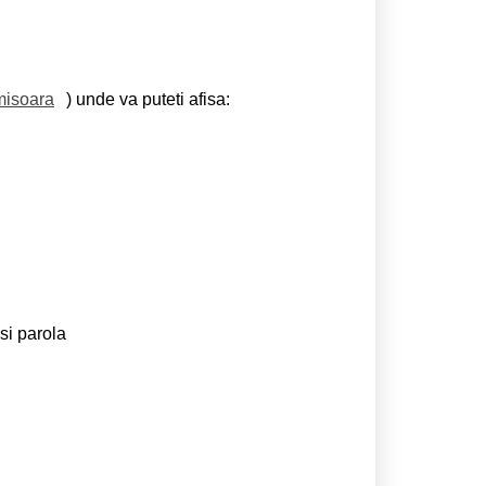
misoara
) unde va puteti afisa:
si parola