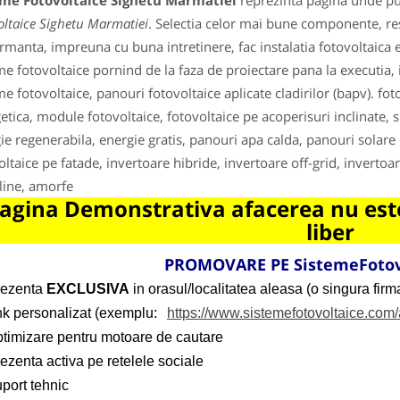
eme Fotovoltaice Sighetu Marmatiei
reprezinta pagina unde put
oltaice Sighetu Marmatiei
. Selectia celor mai bune componente, res
rmanta, impreuna cu buna intretinere, fac instalatia fotovoltaica efi
me fotovoltaice pornind de la faza de proiectare pana la executia, 
e fotovoltaice, panouri fotovoltaice aplicate cladirilor (bapv). fotov
etica, module fotovoltaice, fotovoltaice pe acoperisuri inclinate
ie regenerabila, energie gratis, panouri apa calda, panouri solare c
oltaice pe fatade, invertoare hibride, invertoare off-grid, invertoa
aline, amorfe
agina Demonstrativa afacerea nu este
liber
PROMOVARE PE SistemeFotov
rezenta
EXCLUSIVA
in orasul/localitatea aleasa (o singura firma
ink personalizat (exemplu:
https://www.sistemefotovoltaice.com/
ptimizare pentru motoare de cautare
ezenta activa pe retelele sociale
port tehnic