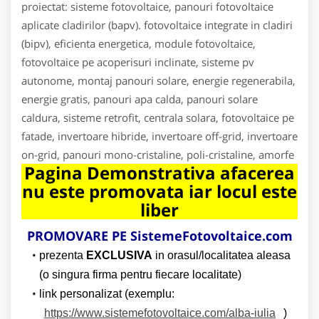
proiectat: sisteme fotovoltaice, panouri fotovoltaice
aplicate cladirilor (bapv). fotovoltaice integrate in cladiri
(bipv), eficienta energetica, module fotovoltaice,
fotovoltaice pe acoperisuri inclinate, sisteme pv
autonome, montaj panouri solare, energie regenerabila,
energie gratis, panouri apa calda, panouri solare
caldura, sisteme retrofit, centrala solara, fotovoltaice pe
fatade, invertoare hibride, invertoare off-grid, invertoare
on-grid, panouri mono-cristaline, poli-cristaline, amorfe
Pagina Demonstrativa afacerea
nu este promovata iar locul este
liber
PROMOVARE PE SistemeFotovoltaice.com
prezenta
EXCLUSIVA
in orasul/localitatea aleasa
(o singura firma pentru fiecare localitate)
link personalizat (exemplu:
https://www.sistemefotovoltaice.com/alba-iulia
)