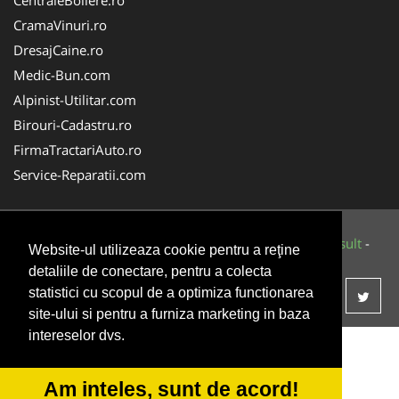
CramaVinuri.ro
DresajCaine.ro
Medic-Bun.com
Alpinist-Utilitar.com
Birouri-Cadastru.ro
FirmaTractariAuto.ro
Service-Reparatii.com
© 2014-2026 Powered by
VilonMedia
&
Tokaido Consult
-
Website-ul utilizeaza cookie pentru a reţine
ANPC
SOL
detaliile de conectare, pentru a colecta
statistici cu scopul de a optimiza functionarea
site-ului si pentru a furniza marketing in baza
intereselor dvs.
Am inteles, sunt de acord!