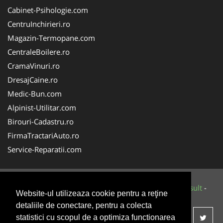
Cabinet-Psihologie.com
CentruInchirieri.ro
Magazin-Termopane.com
CentraleBoilere.ro
CramaVinuri.ro
DresajCaine.ro
Medic-Bun.com
Alpinist-Utilitar.com
Birouri-Cadastru.ro
FirmaTractariAuto.ro
Service-Reparatii.com
© 2014-2026 Powered by
VilonMedia
&
Tokaido Consult
-
Website-ul utilizeaza cookie pentru a reţine
ANPC
SOL
detaliile de conectare, pentru a colecta
statistici cu scopul de a optimiza functionarea