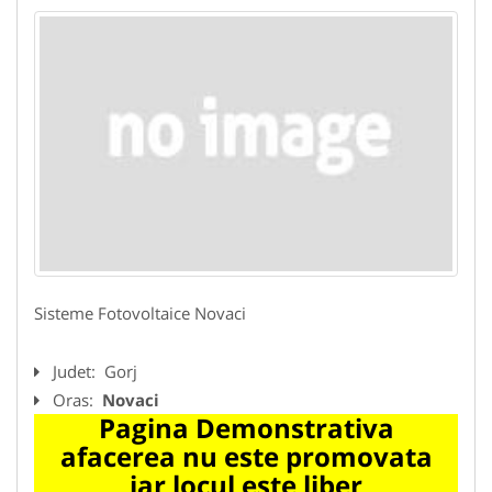
Sisteme Fotovoltaice Novaci
Judet:
Gorj
Oras:
Novaci
Pagina Demonstrativa
afacerea nu este promovata
iar locul este liber