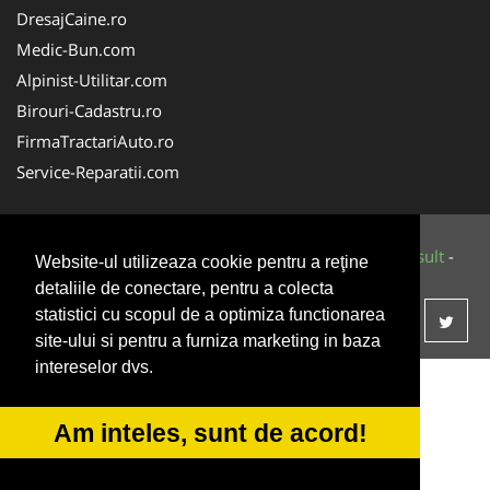
DresajCaine.ro
Medic-Bun.com
Alpinist-Utilitar.com
Birouri-Cadastru.ro
FirmaTractariAuto.ro
Service-Reparatii.com
© 2014-2026 Powered by
VilonMedia
&
Tokaido Consult
-
Website-ul utilizeaza cookie pentru a reţine
ANPC
SOL
detaliile de conectare, pentru a colecta
statistici cu scopul de a optimiza functionarea
site-ului si pentru a furniza marketing in baza
intereselor dvs.
Am inteles, sunt de acord!