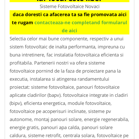
Sisteme Fotovoltaice Novaci
daca doresti ca afacerea ta sa fie promovata aici
te rugam
contacteaza-ne completand formularul
de aici
Selectia celor mai bune componente, respectiv a unui
sistem fotovoltaic de inalta performanta, impreuna cu
buna intretinere, fac instalatia fotovoltaica eficienta si
profitabila. Partenerii nostri va ofera sisteme
fotovoltaice pornind de la faza de proiectare pana la
executia, instalarea si atingerea randamentului
proiectat: sisteme fotovoltaice, panouri fotovoltaice
aplicate cladirilor (bapv). fotovoltaice integrate in cladiri
(bipv), eficienta energetica, module fotovoltaice,
fotovoltaice pe acoperisuri inclinate, sisteme pv
autonome, montaj panouri solare, energie regenerabila,
energie gratis, panouri apa calda, panouri solare
caldura, sisteme retrofit, centrala solara, fotovoltaice pe