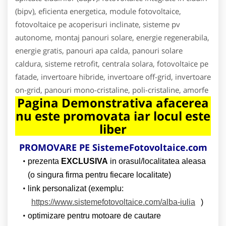
(bipv), eficienta energetica, module fotovoltaice,
fotovoltaice pe acoperisuri inclinate, sisteme pv
autonome, montaj panouri solare, energie regenerabila,
energie gratis, panouri apa calda, panouri solare
caldura, sisteme retrofit, centrala solara, fotovoltaice pe
fatade, invertoare hibride, invertoare off-grid, invertoare
on-grid, panouri mono-cristaline, poli-cristaline, amorfe
Pagina Demonstrativa afacerea
nu este promovata iar locul este
liber
PROMOVARE PE SistemeFotovoltaice.com
prezenta
EXCLUSIVA
in orasul/localitatea aleasa
(o singura firma pentru fiecare localitate)
link personalizat (exemplu:
https://www.sistemefotovoltaice.com/alba-iulia
)
optimizare pentru motoare de cautare