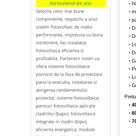
formularul de aici
h
Selectia celor mai bune
m
componente, respectiv a unui
p
sistem fotovoltaic de inalta
Da
performanta, impreuna cu buna
D
intretinere, fac instalatia
L
fotovoltaica eficienta si
De
profitabila. Partenerii nostri va
G
ofera sisteme fotovoltaice
Po
pornind de la faza de proiectare
Li
pana la executia, instalarea si
Ge
atingerea randamentului
Pretu
proiectat: sisteme fotovoltaice,
4
panouri fotovoltaice aplicate
cladirilor (bapv). fotovoltaice
6
integrate in cladiri (bipv),
7
eficienta energetica, module