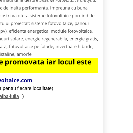
ormatii utile despre
Sisteme Fotovoltaice Chiajna
.
ic de inalta performanta, impreuna cu buna
ii nostri va ofera sisteme fotovoltaice pornind de
tului proiectat: sisteme fotovoltaice, panouri
bipv), eficienta energetica, module fotovoltaice,
uri solare, energie regenerabila, energie gratis,
ara, fotovoltaice pe fatade, invertoare hibride,
istaline, amorfe
 promovata iar locul este
oltaice.com
 pentru fiecare localitate)
alba-iulia
)