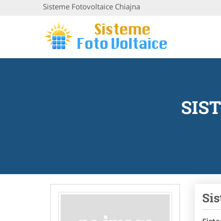
Sisteme Fotovoltaice Chiajna
SIS
Sis