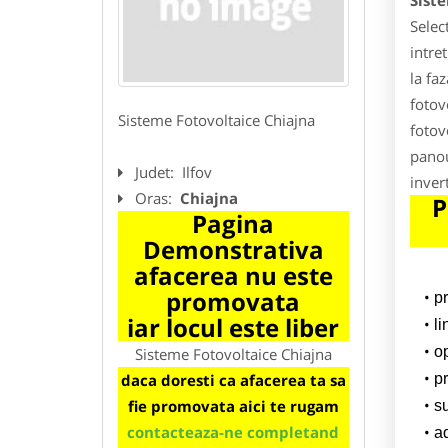
Sist
Selec
intre
la fa
fotovo
Sisteme Fotovoltaice Chiajna
fotov
panou
Judet:
Ilfov
inver
Oras:
Chiajna
P
Pagina
Demonstrativa
afacerea nu este
promovata
p
iar locul este liber
l
o
Sisteme Fotovoltaice Chiajna
daca doresti ca afacerea ta sa
pr
fie promovata aici te rugam
su
contacteaza-ne completand
a