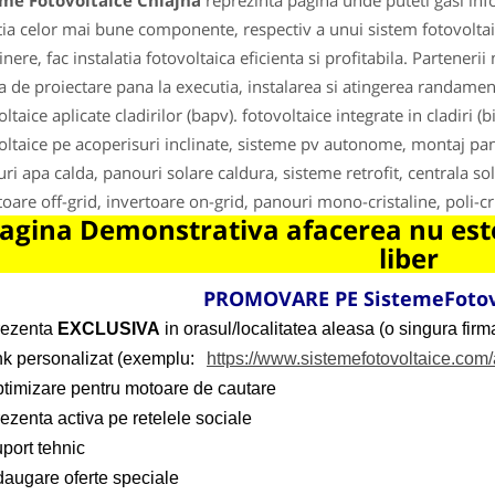
eme Fotovoltaice Chiajna
reprezinta pagina unde puteti gasi inf
tia celor mai bune componente, respectiv a unui sistem fotovolta
tinere, fac instalatia fotovoltaica eficienta si profitabila. Partener
za de proiectare pana la executia, instalarea si atingerea randamen
ltaice aplicate cladirilor (bapv). fotovoltaice integrate in cladiri (
oltaice pe acoperisuri inclinate, sisteme pv autonome, montaj pano
ri apa calda, panouri solare caldura, sisteme retrofit, centrala sol
toare off-grid, invertoare on-grid, panouri mono-cristaline, poli-cr
agina Demonstrativa afacerea nu este
liber
PROMOVARE PE SistemeFotov
rezenta
EXCLUSIVA
in orasul/localitatea aleasa (o singura firma
ink personalizat (exemplu:
https://www.sistemefotovoltaice.com/
ptimizare pentru motoare de cautare
ezenta activa pe retelele sociale
port tehnic
daugare oferte speciale