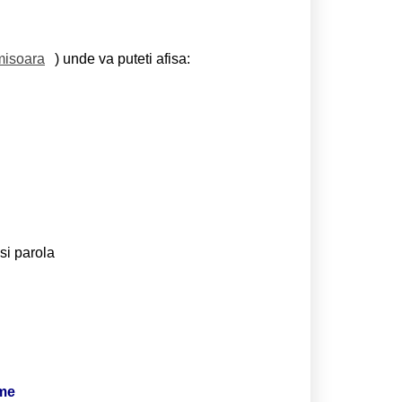
misoara
) unde va puteti afisa:
si parola
ime