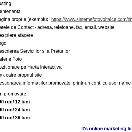
osting
entenanta
agina proprie (exemplu:
https://www.sistemefotovoltaice.com/ti
tele de Contact - adresa, telefoane, fax, email, website
escriere afacere
ogo
scrierea Serviciilor si a Preturilor
alerie Foto
zitionare pe Harta Interactiva
nk catre propriul site
stionarea informatiilor promovate, printr-un cont, cu user name 
ri promovare:
00 ron/ 12 luni
00 ron/ 24 luni
00 ron/ 36 luni
It's online marketing t