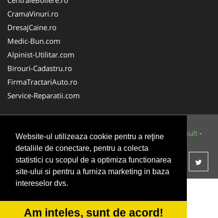
CramaVinuri.ro
DresajCaine.ro
Medic-Bun.com
Alpinist-Utilitar.com
Birouri-Cadastru.ro
FirmaTractariAuto.ro
Service-Reparatii.com
© 2014-2026 Powered by
VilonMedia
&
Tokaido Consult
-
Website-ul utilizeaza cookie pentru a reţine
ANPC
SOL
detaliile de conectare, pentru a colecta
statistici cu scopul de a optimiza functionarea
site-ului si pentru a furniza marketing in baza
intereselor dvs.
Am inteles, sunt de acord!