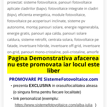
proiectat: sisteme fotovoltaice, panouri fotovoltaice
aplicate cladirilor (bapv). fotovoltaice integrate in cladiri
(bipv), eficienta energetica, module fotovoltaice,
fotovoltaice pe acoperisuri inclinate, sisteme pv
autonome, montaj panouri solare, energie regenerabila,
energie gratis, panouri apa calda, panouri solare
caldura, sisteme retrofit, centrala solara, fotovoltaice pe
fatade, invertoare hibride, invertoare off-grid, invertoare
on-grid, panouri mono-cristaline, poli-cristaline, amorfe
Pagina Demonstrativa afacerea
nu este promovata iar locul este
liber
PROMOVARE PE SistemeFotovoltaice.com
prezenta
EXCLUSIVA
in orasul/localitatea aleasa
(o singura firma pentru fiecare localitate)
link personalizat (exemplu:
https://www.sistemefotovoltaice.com/alba-iulia
)