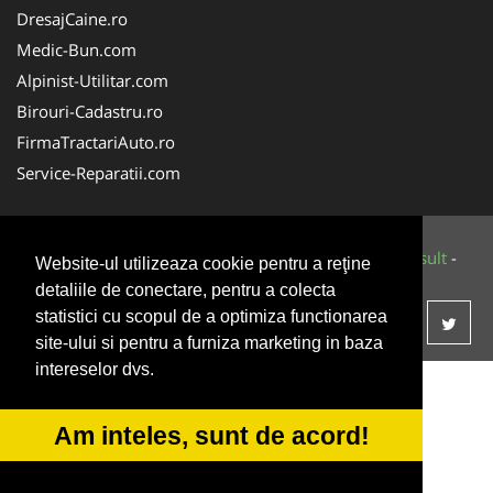
DresajCaine.ro
Medic-Bun.com
Alpinist-Utilitar.com
Birouri-Cadastru.ro
FirmaTractariAuto.ro
Service-Reparatii.com
© 2014-2026 Powered by
VilonMedia
&
Tokaido Consult
-
Website-ul utilizeaza cookie pentru a reţine
ANPC
SOL
detaliile de conectare, pentru a colecta
statistici cu scopul de a optimiza functionarea
site-ului si pentru a furniza marketing in baza
intereselor dvs.
Am inteles, sunt de acord!