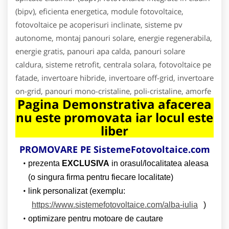
(bipv), eficienta energetica, module fotovoltaice,
fotovoltaice pe acoperisuri inclinate, sisteme pv
autonome, montaj panouri solare, energie regenerabila,
energie gratis, panouri apa calda, panouri solare
caldura, sisteme retrofit, centrala solara, fotovoltaice pe
fatade, invertoare hibride, invertoare off-grid, invertoare
on-grid, panouri mono-cristaline, poli-cristaline, amorfe
Pagina Demonstrativa afacerea
nu este promovata iar locul este
liber
PROMOVARE PE SistemeFotovoltaice.com
prezenta
EXCLUSIVA
in orasul/localitatea aleasa
(o singura firma pentru fiecare localitate)
link personalizat (exemplu:
https://www.sistemefotovoltaice.com/alba-iulia
)
optimizare pentru motoare de cautare