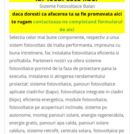
Sisteme Fotovoltaice Balan
daca doresti ca afacerea ta sa fie promovata aici
te rugam
contacteaza-ne completand formularul
de aici
Selectia celor mai bune componente, respectiv a unui
sistem fotovoltaic de inalta performanta, impreuna cu
buna intretinere, fac instalatia fotovoltaica eficienta si
profitabila. Partenerii nostri va ofera sisteme
fotovoltaice pornind de la faza de proiectare pana la
executia, instalarea si atingerea randamentului
proiectat: sisteme fotovoltaice, panouri fotovoltaice
aplicate cladirilor (bapv). fotovoltaice integrate in cladiri
(bipv), eficienta energetica, module fotovoltaice,
fotovoltaice pe acoperisuri inclinate, sisteme pv
autonome, montaj panouri solare, energie regenerabila,
energie gratis, panouri apa calda, panouri solare
caldura, sisteme retrofit, centrala solara, fotovoltaice pe