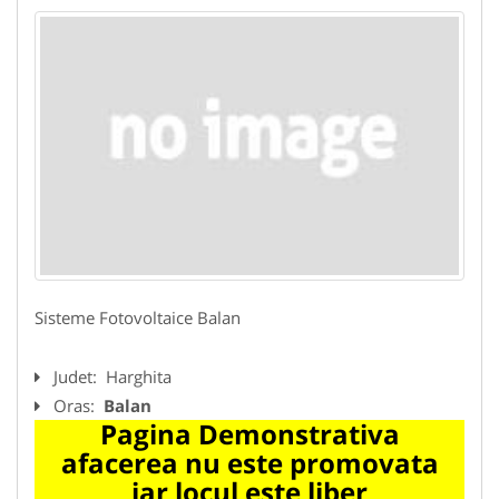
Sisteme Fotovoltaice Balan
Judet:
Harghita
Oras:
Balan
Pagina Demonstrativa
afacerea nu este promovata
iar locul este liber