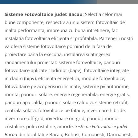
Sisteme Fotovoltaice judet Bacau
: Selectia celor mai
bune componente, respectiv a unui sistem fotovoltaic de
inalta performanta, impreuna cu buna intretinere, fac
instalatia fotovoltaica eficienta si profitabila. Partenerii nostri
va ofera sisteme fotovoltaice pornind de la faza de
proiectare pana la executia, instalarea si atingerea
randamentului proiectat: sisteme fotovoltaice, panouri
fotovoltaice aplicate cladirilor (bapv). fotovoltaice integrate
in cladiri (bipv), eficienta energetica, module fotovoltaice,
fotovoltaice pe acoperisuri inclinate, sisteme pv autonome,
montaj panouri solare, energie regenerabila, energie gratis,
panouri apa calda, panouri solare caldura, sisteme retrofit,
centrala solara, fotovoltaice pe fatade, invertoare hibride,
invertoare off-grid, invertoare on-grid, panouri mono-
cristaline, poli-cristaline, amorfe.
Sisteme Fotovoltaice judet
Bacau
din localitatile Bacau, Buhusi, Comanesti, Darmanesti,